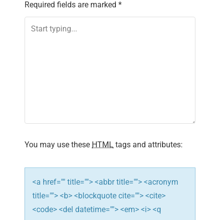
Required fields are marked
*
a
v
i
g
a
t
i
You may use these
HTML
tags and attributes:
o
n
<a href="" title=""> <abbr title=""> <acronym
title=""> <b> <blockquote cite=""> <cite>
<code> <del datetime=""> <em> <i> <q