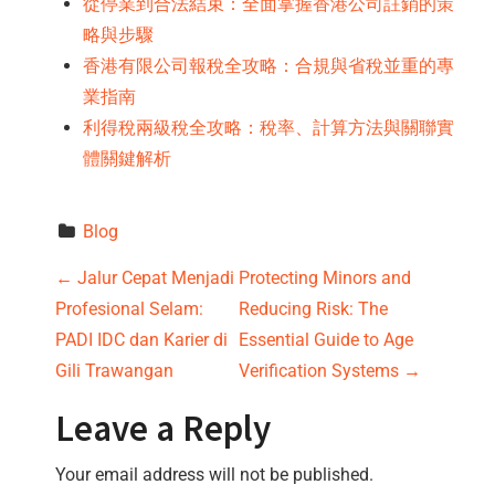
從停業到合法結束：全面掌握香港公司註銷的策
略與步驟
香港有限公司報稅全攻略：合規與省稅並重的專
業指南
利得稅兩級稅全攻略：稅率、計算方法與關聯實
體關鍵解析
Blog
P
←
Jalur Cepat Menjadi
Protecting Minors and
Profesional Selam:
Reducing Risk: The
o
PADI IDC dan Karier di
Essential Guide to Age
s
Gili Trawangan
Verification Systems
→
t
Leave a Reply
n
Your email address will not be published.