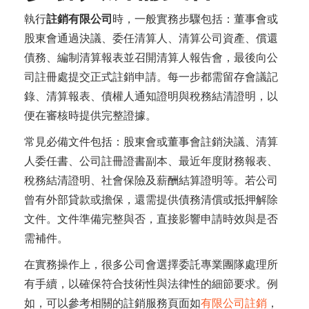
執行
註銷有限公司
時，一般實務步驟包括：董事會或
股東會通過決議、委任清算人、清算公司資產、償還
債務、編制清算報表並召開清算人報告會，最後向公
司註冊處提交正式註銷申請。每一步都需留存會議記
錄、清算報表、債權人通知證明與稅務結清證明，以
便在審核時提供完整證據。
常見必備文件包括：股東會或董事會註銷決議、清算
人委任書、公司註冊證書副本、最近年度財務報表、
稅務結清證明、社會保險及薪酬結算證明等。若公司
曾有外部貸款或擔保，還需提供債務清償或抵押解除
文件。文件準備完整與否，直接影響申請時效與是否
需補件。
在實務操作上，很多公司會選擇委託專業團隊處理所
有手續，以確保符合技術性與法律性的細節要求。例
如，可以參考相關的註銷服務頁面如
有限公司註銷
，