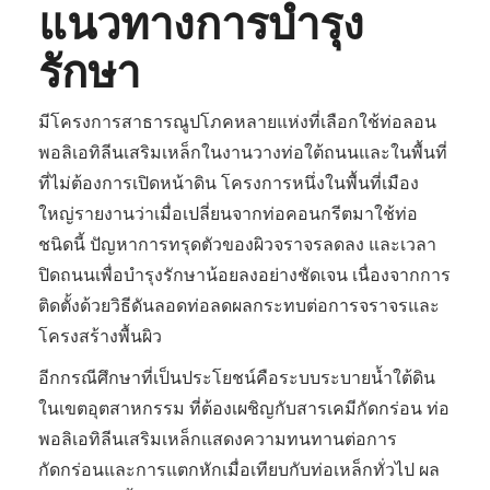
แนวทางการบำรุง
รักษา
มีโครงการสาธารณูปโภคหลายแห่งที่เลือกใช้ท่อลอน
พอลิเอทิลีนเสริมเหล็กในงานวางท่อใต้ถนนและในพื้นที่
ที่ไม่ต้องการเปิดหน้าดิน โครงการหนึ่งในพื้นที่เมือง
ใหญ่รายงานว่าเมื่อเปลี่ยนจากท่อคอนกรีตมาใช้ท่อ
ชนิดนี้ ปัญหาการทรุดตัวของผิวจราจรลดลง และเวลา
ปิดถนนเพื่อบำรุงรักษาน้อยลงอย่างชัดเจน เนื่องจากการ
ติดตั้งด้วยวิธีดันลอดท่อลดผลกระทบต่อการจราจรและ
โครงสร้างพื้นผิว
อีกกรณีศึกษาที่เป็นประโยชน์คือระบบระบายน้ำใต้ดิน
ในเขตอุตสาหกรรม ที่ต้องเผชิญกับสารเคมีกัดกร่อน ท่อ
พอลิเอทิลีนเสริมเหล็กแสดงความทนทานต่อการ
กัดกร่อนและการแตกหักเมื่อเทียบกับท่อเหล็กทั่วไป ผล