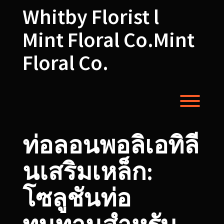
Skip
Whitby Florist l
to
content
Mint Floral Co.Mint
Floral Co.
Toggl
ท่อลอนพอลิเอทิลี
นเสริมเหล็ก:
โซลูชันท่อ