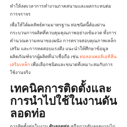
ทำให้ลดเวลาการทำงานภาคสนามและผลกระทบต่อ
การจราจร
เพื่อให้ได้ผลลัพธ์ตามมาตรฐาน ท่อชนิดนี้ต้องผ่าน
กระบวนการผลิตที่ควบคุมคุณภาพอย่างเข้มงวด ทั้งการ
คำนวณความหนาของผนัง การตรวจสอบคุณภาพเหล็ก
เสริม และการทดสอบแรงดึง แนะนำให้ศึกษาข้อมูล
ผลิตภัณฑ์จากผู้ผลิตที่น่าเชื่อถือ เช่น
ท่อลอนพอลิเอทิลีน
เสริมเหล็ก
เพื่อเลือกชนิดและขนาดที่เหมาะสมกับการ
ใช้งานจริง
เทคนิคการติดตั้งและ
การนำไปใช้ในงานดัน
ลอดท่อ
การติดตั้งท่อในงาน
ดันลอดท่อ
หรือการดันลอดแบบไม่