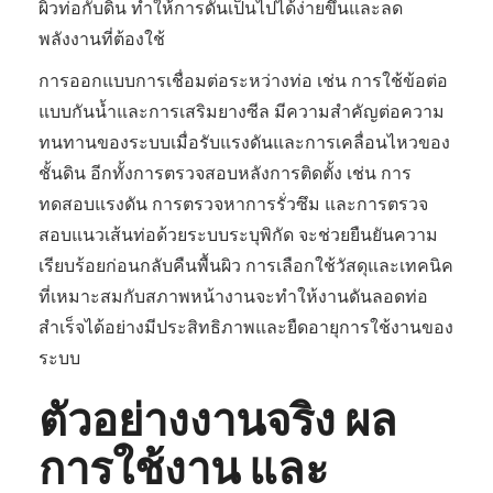
ผิวท่อกับดิน ทำให้การดันเป็นไปได้ง่ายขึ้นและลด
พลังงานที่ต้องใช้
การออกแบบการเชื่อมต่อระหว่างท่อ เช่น การใช้ข้อต่อ
แบบกันน้ำและการเสริมยางซีล มีความสำคัญต่อความ
ทนทานของระบบเมื่อรับแรงดันและการเคลื่อนไหวของ
ชั้นดิน อีกทั้งการตรวจสอบหลังการติดตั้ง เช่น การ
ทดสอบแรงดัน การตรวจหาการรั่วซึม และการตรวจ
สอบแนวเส้นท่อด้วยระบบระบุพิกัด จะช่วยยืนยันความ
เรียบร้อยก่อนกลับคืนพื้นผิว การเลือกใช้วัสดุและเทคนิค
ที่เหมาะสมกับสภาพหน้างานจะทำให้งานดันลอดท่อ
สำเร็จได้อย่างมีประสิทธิภาพและยืดอายุการใช้งานของ
ระบบ
ตัวอย่างงานจริง ผล
การใช้งาน และ