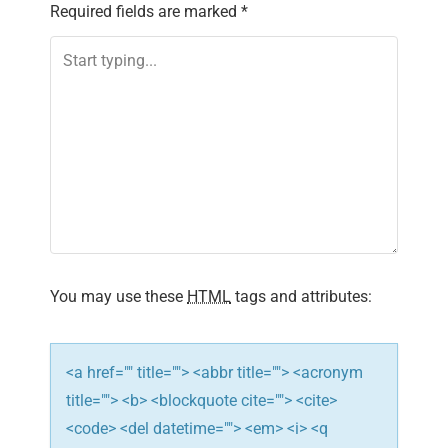
Required fields are marked
*
a
v
i
g
a
t
i
You may use these
HTML
tags and attributes:
o
n
<a href="" title=""> <abbr title=""> <acronym
title=""> <b> <blockquote cite=""> <cite>
<code> <del datetime=""> <em> <i> <q