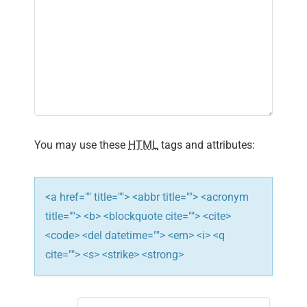
i
g
a
t
i
You may use these
HTML
tags and attributes:
o
n
<a href="" title=""> <abbr title=""> <acronym
title=""> <b> <blockquote cite=""> <cite>
<code> <del datetime=""> <em> <i> <q
cite=""> <s> <strike> <strong>