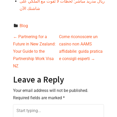
ريال مدريد مباشر: لحظات لا تُفوت مع الملكي على
شاشتك الآن
Blog
P
←
Partnering for a
Come riconoscere un
Future in New Zealand:
casino non AAMS
o
Your Guide to the
affidabile: guida pratica
s
Partnership Work Visa
e consigli esperti
→
NZ
t
Leave a Reply
n
Your email address will not be published.
a
Required fields are marked
*
v