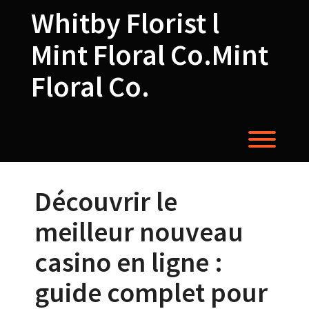
Skip
Whitby Florist l
to
content
Mint Floral Co.Mint
Floral Co.
Toggl
Découvrir le
meilleur nouveau
casino en ligne :
guide complet pour