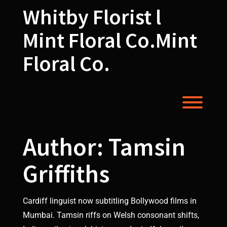
Skip
Whitby Florist l
to
content
Mint Floral Co.Mint
Floral Co.
Toggl
Author:
Tamsin
Griffiths
Cardiff linguist now subtitling Bollywood films in
Mumbai. Tamsin riffs on Welsh consonant shifts,