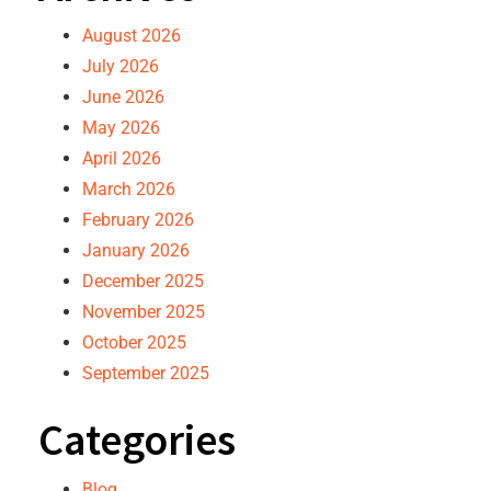
August 2026
July 2026
June 2026
May 2026
April 2026
March 2026
February 2026
January 2026
December 2025
November 2025
October 2025
September 2025
Categories
Blog