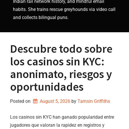
Indian rail network history, and mindful email
habits. She trains rescue greyhounds via video call
and collects bilingual puns.
Descubre todo sobre
los casinos sin KYC:
anonimato, riesgos y
oportunidades
Posted on
August 5, 2026
by 
Tamsin Griffiths
Los casinos sin KYC han ganado popularidad entre
jugadores que valoran la rapidez en registros y