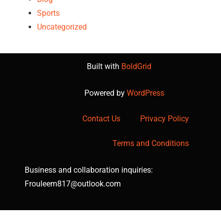
Sports
Uncategorized
Built with
BoldGrid
Powered by
WordPress
Contact Us
Privacy Policy
Terms and Conditions
Business and collaboration inquiries:
Frouleem817@outlook.com