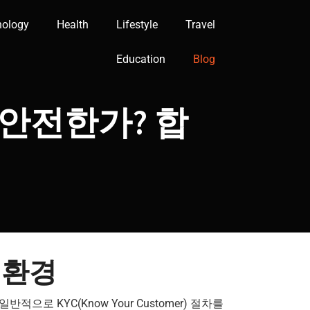
nology
Health
Lifestyle
Travel
Education
Blog
 안전한가? 합
 환경
적으로 KYC(Know Your Customer) 절차를