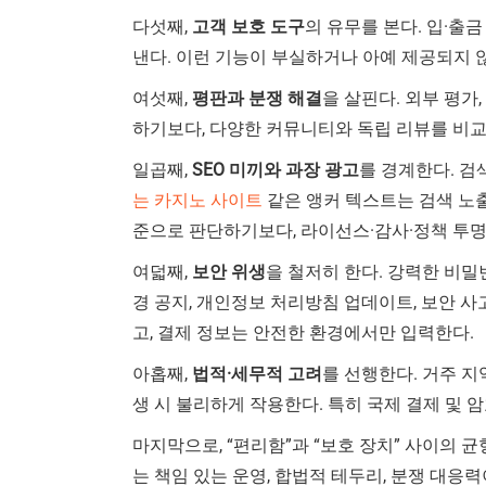
다섯째,
고객 보호 도구
의 유무를 본다. 입·출금
낸다. 이런 기능이 부실하거나 아예 제공되지 
여섯째,
평판과 분쟁 해결
을 살핀다. 외부 평가
하기보다, 다양한 커뮤니티와 독립 리뷰를 비교해
일곱째,
SEO 미끼와 과장 광고
를 경계한다. 검
는 카지노 사이트
같은 앵커 텍스트는 검색 노출
준으로 판단하기보다, 라이선스·감사·정책 투명
여덟째,
보안 위생
을 철저히 한다. 강력한 비밀번
경 공지, 개인정보 처리방침 업데이트, 보안 
고, 결제 정보는 안전한 환경에서만 입력한다.
아홉째,
법적·세무적 고려
를 선행한다. 거주 지
생 시 불리하게 작용한다. 특히 국제 결제 및
마지막으로, “편리함”과 “보호 장치” 사이의 
는 책임 있는 운영, 합법적 테두리, 분쟁 대