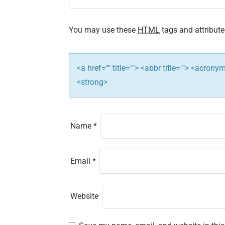
a
t
You may use these
HTML
tags and attribute
i
<a href="" title=""> <abbr title=""> <acron
o
<strong>
n
Name
*
Email
*
Website