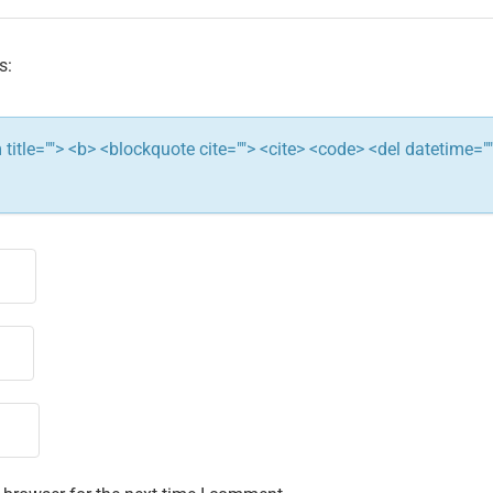
s:
ym title=""> <b> <blockquote cite=""> <cite> <code> <del datetime="