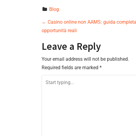
Blog
P
←
Casino online non AAMS: guida completa t
opportunità reali
o
Leave a Reply
s
Your email address will not be published.
t
Required fields are marked
*
n
a
v
i
g