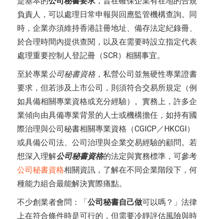
是基本的
公司秘書要求
，旨在確保企業有在地的合規
負責人，可以處理日常申報與回應監管機構查詢。同
時，企業亦須維持香港註冊地址、備存法定紀錄冊、
於合理時間內提供查閱，以及在需要時設立指定代表
處理重要控制人登記冊（SCR）相關事宜。
至於專業
公司秘書資格
，私營公司並無硬性專業證書
要求，但若涉及上市公司，則須符合交易所規定（例
如具備相關專業資格或充分經驗）。實務上，許多企
業傾向由具備專業背景的人士或機構擔任，如持有國
際治理與公司秘書相關專業資格（CGICP／HKCGI）
或具備公司法、公司治理與企業交易經驗的顧問。若
想深入理解
公司秘書資格
的法定與實務標準，可參考
公司秘書資格
相關資訊，了解在不同企業階段下，何
種能力組合最能解決實際痛點。
不少創業者會問：「
公司秘書自己做
可以嗎？」法律
上在符合條件時是可行的，但需要冷靜評估風險與時