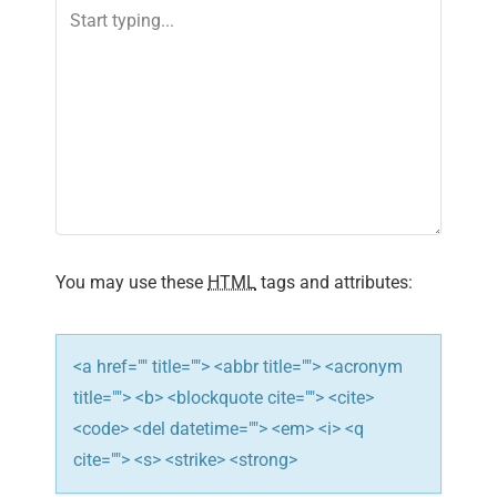
v
i
g
a
t
i
You may use these
HTML
tags and attributes:
o
n
<a href="" title=""> <abbr title=""> <acronym
title=""> <b> <blockquote cite=""> <cite>
<code> <del datetime=""> <em> <i> <q
cite=""> <s> <strike> <strong>