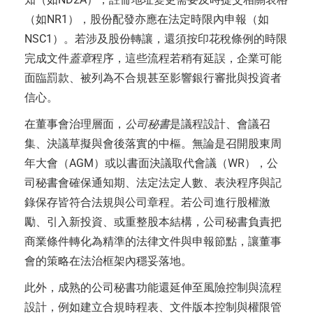
（如NR1），股份配發亦應在法定時限內申報（如
NSC1）。若涉及股份轉讓，還須按印花稅條例的時限
完成文件
蓋章
程序，這些流程若稍有延誤，企業可能
面臨罰款、被列為不合規甚至影響銀行審批與投資者
信心。
在董事會治理層面，
公司秘書
是議程設計、會議召
集、決議草擬與會後落實的中樞。無論是召開股東周
年大會（AGM）或以書面決議取代會議（WR），公
司秘書會確保通知期、法定法定人數、表決程序與記
錄保存皆符合法規與公司章程。若公司進行股權激
勵、引入新投資、或重整股本結構，公司秘書負責把
商業條件轉化為精準的法律文件與申報節點，讓董事
會的策略在法治框架內穩妥落地。
此外，成熟的公司秘書功能還延伸至風險控制與流程
設計，例如建立合規時程表、文件版本控制與權限管