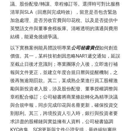
議、股份配發/轉讓、章程修訂等。選擇時可對比服務
清單與SLA（回應與完成時效），留意是否包含緊急
加急處理、是否另收官費與印花稅、以及是否提供中
英雙語文件與董事會模板庫。清晰透明的溝通與費用
結構，能避免後續爭議。
以下實務案例能具體說明專業
公司秘書責任
如何創造
價值。其一，某科技初創因忽略NAR1遞交通知，延誤
至截止日後才意識到；專業團隊介入後，立即進行補
報與文件更正，並建立年度合規日曆與提醒機制，之
後再無逾期罰款。其二，某成熟企業進行員工股權激
勵與新投資者入股，涉及股份配發、董事授權調整與
章程配合修訂；公司秘書將商業條款轉化為精準決議
與合規申報，同步完成印花與名冊更新，確保投資交
割順利。其三，跨境投資人引入時，銀行與投資者要
求詳盡的股權鏈與實益擁有人資料，公司秘書協調
KYC收集、SCR更新與文件公證安排，最終縮短審批