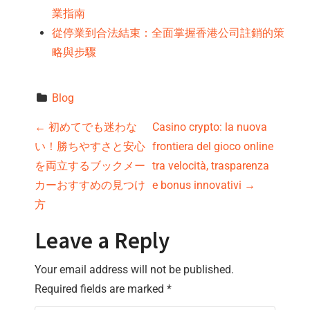
業指南
從停業到合法結束：全面掌握香港公司註銷的策
略與步驟
Blog
P
←
初めてでも迷わな
Casino crypto: la nuova
い！勝ちやすさと安心
frontiera del gioco online
o
を両立するブックメー
tra velocità, trasparenza
s
カーおすすめの見つけ
e bonus innovativi
→
方
t
Leave a Reply
n
Your email address will not be published.
a
Required fields are marked
*