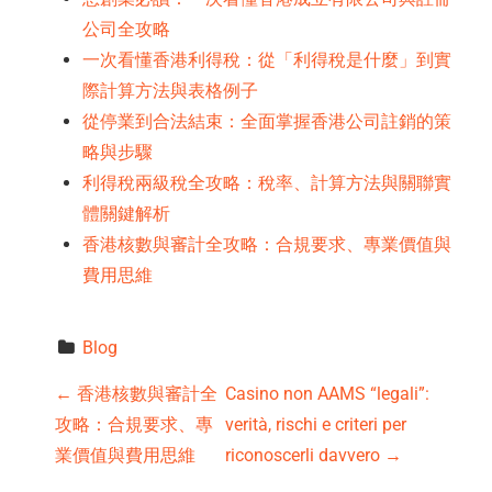
公司全攻略
一次看懂香港利得稅：從「利得稅是什麼」到實
際計算方法與表格例子
從停業到合法結束：全面掌握香港公司註銷的策
略與步驟
利得稅兩級稅全攻略：稅率、計算方法與關聯實
體關鍵解析
香港核數與審計全攻略：合規要求、專業價值與
費用思維
Blog
P
←
香港核數與審計全
Casino non AAMS “legali”:
攻略：合規要求、專
verità, rischi e criteri per
o
業價值與費用思維
riconoscerli davvero
→