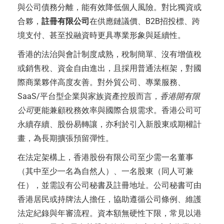
與公司債務分離，能有效降低個人風險。對比獨資或
合夥，
註冊有限公司
在供應鏈議價、B2B招投標、跨
境支付、甚至投融資時更具專業形象與延續性。
香港的法治與會計制度成熟，稅制簡單、沒有增值稅
或銷售稅、資金自由進出，且採用普通法框架，對國
際商業夥伴高度友善。對外貿公司、專業服務、
SaaS/平台型企業與家族資產控股而言，
香港開有限
公司
更能兼顧稅務效率與國際合規需求。香港公司可
永續存續、股份易轉讓，亦利於引入新股東或期權計
畫，為長期擴張預留彈性。
在法定架構上，香港股份有限公司至少需一名董事
（其中至少一名為自然人）、一名股東（同人可兼
任），並需設有公司秘書及註冊地址。公司秘書可由
香港居民或持牌法人擔任，協助遵循公司條例、維護
法定紀錄與年審流程。資本額無硬性下限，常見以港