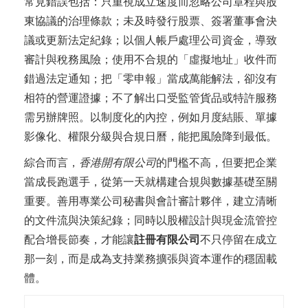
常見錯誤包括：只重視成立速度而忽略公司章程與股
東協議的治理條款；未及時發行股票、簽署董事會決
議或更新法定紀錄；以個人帳戶處理公司資金，導致
審計與稅務風險；使用不合規的「虛擬地址」收件而
錯過法定通知；把「零申報」當成萬能解法，卻沒有
相符的營運證據；不了解出口受監管貨品或特許服務
需另辦牌照。以制度化的內控，例如月度結賬、單據
影像化、權限分級與合規日曆，能把風險降到最低。
綜合而言，
香港開有限公司
的門檻不高，但要把企業
當成長跑選手，從第一天就構建合規與數據基礎至關
重要。善用專業公司秘書與會計審計夥伴，建立清晰
的文件流與決策紀錄；同時以股權設計與現金流管控
配合增長節奏，才能讓
註冊有限公司
不只停留在成立
那一刻，而是成為支持業務擴張與資本運作的穩固載
體。