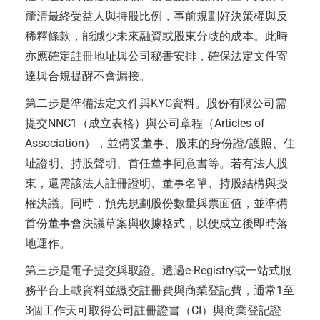
釐清最終受益人與持股比例，事前規劃好決策權與反
稀釋條款，能減少未來融資或股東分歧的成本。此時
亦應確定註冊地址與公司秘書安排，確保法定文件寄
達與合規提醒不會漏接。
第二步是準備法定文件與KYC資料。股份有限公司需
提交NNC1（成立表格）與公司章程（Articles of
Association），並備妥董事、股東的身份證/護照、住
址證明、持股聲明、首任董事同意書等。若有法人股
東，還需該法人註冊證明、董事名單、持股結構與授
權決議。同時，預先規劃股份數量與票面值，並準備
首份董事會決議草案與收據格式，以便成立後即時落
地運作。
第三步是電子提交與取證。透過e-Registry或一站式服
務平台上載資料並繳交註冊費與商業登記費，通常1至
3個工作天可取得公司註冊證書（CI）與商業登記證