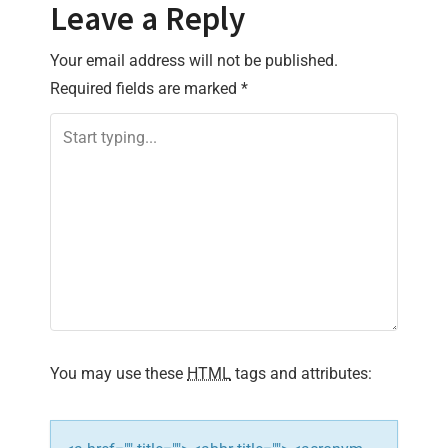
s
Leave a Reply
t
Your email address will not be published.
n
Required fields are marked
*
a
v
i
g
a
t
You may use these
HTML
tags and attributes:
i
o