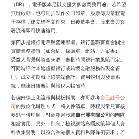
（BR），電子版本足以支援大多數商務用途。若希望
無縫啟動，也可同步製作公司印章、股票簿與章程電
子存檔，建立標準文件夾，日後董事會、股東會與簽
署流程即可快速複用。
第四步是銀行開戶與營運部署。銀行盡職審查會關注
實體業務憑證（如合約、採購單、網站、方案書）、
受益人背景與資金來源，審批時間視行業風險而定。
可同時評估本地虛擬銀行或跨境金融服務作現金管
理。成立初期就上線雲端會計、費用報銷與發票系
統，能讓日後審計與報稅大幅省時。
若偏好線上化流程與模板輔助，亦可參考
自已註冊公
司
的數位化辦理方式，將文件清單、時程與常見審核
要點一併理順，對於剛起步或
自已開有限公司
的團隊
相當實用。另外，別忘了檢視網站私隱政策與個人資
料收集聲明，以符合香港個人資料私隱條例要求；若