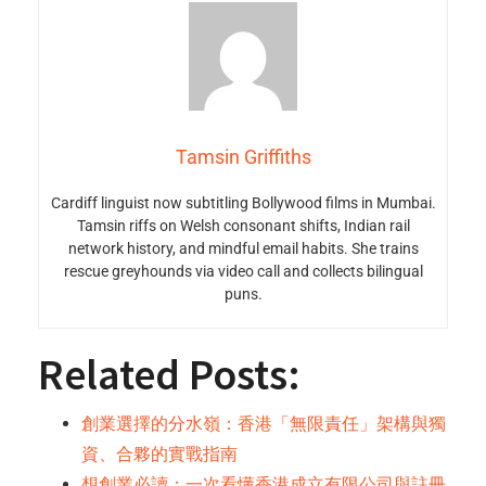
Tamsin Griffiths
Cardiff linguist now subtitling Bollywood films in Mumbai.
Tamsin riffs on Welsh consonant shifts, Indian rail
network history, and mindful email habits. She trains
rescue greyhounds via video call and collects bilingual
puns.
Related Posts:
創業選擇的分水嶺：香港「無限責任」架構與獨
資、合夥的實戰指南
想創業必讀：一次看懂香港成立有限公司與註冊