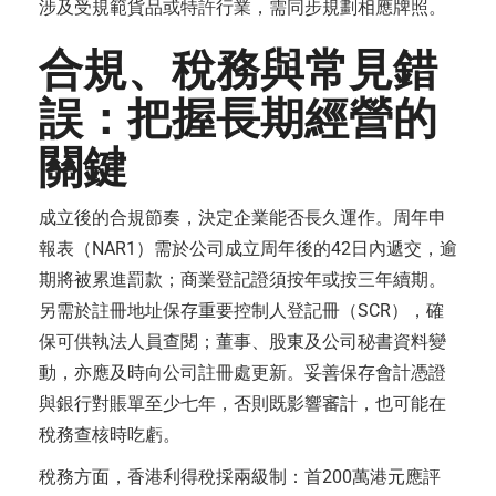
涉及受規範貨品或特許行業，需同步規劃相應牌照。
合規、稅務與常見錯
誤：把握長期經營的
關鍵
成立後的合規節奏，決定企業能否長久運作。周年申
報表（NAR1）需於公司成立周年後的42日內遞交，逾
期將被累進罰款；商業登記證須按年或按三年續期。
另需於註冊地址保存重要控制人登記冊（SCR），確
保可供執法人員查閱；董事、股東及公司秘書資料變
動，亦應及時向公司註冊處更新。妥善保存會計憑證
與銀行對賬單至少七年，否則既影響審計，也可能在
稅務查核時吃虧。
稅務方面，香港利得稅採兩級制：首200萬港元應評