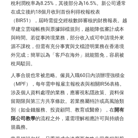
稅利潤稅率為8.25%，其後部分為16.5%。新公司通常
在成立後約18個月收到首份利得稅報稅表
（BIR51），屆時需提交經核數師審核的財務報表。越
早建立雲端帳務與票據歸檔規則，越能降低審計成本
與時間。若從事跨境業務，部分收入或可申請境外來
源不課稅，但需有充分事實與文檔證明業務在香港境
外完成；簡單以為「客戶在海外」就能豁免，容易被
稅局駁回。
人事合規也常被忽略。僱員入職60日內須辦理強積金
（MPF），每年需申報雇主報稅表與相關IR56表格。
涉及個人資料處理的業務，應審視私隱政策、資料保
留期限與第三方共享條款。若業務屬特許或高風險類
別（如金錢服務、投資顧問、教育或醫療），在
開有
限公司教學
的流程之外，還需理解相應許可與持續合
規義務。