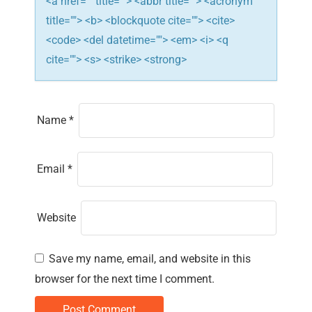
<a href="" title=""> <abbr title=""> <acronym
n
title=""> <b> <blockquote cite=""> <cite>
<code> <del datetime=""> <em> <i> <q
cite=""> <s> <strike> <strong>
Name
*
Email
*
Website
Save my name, email, and website in this
browser for the next time I comment.