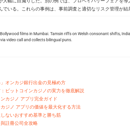
が大幅に目減りした。別の例では、プロベイバリーフェアを導
んでいる。これらの事例は、事前調査と適切なリスク管理が結
g Bollywood films in Mumbai. Tamsin riffs on Welsh consonant shifts, India
ia video call and collects bilingual puns.
い」オンカジ銀行出金の見極め方
方：ビットコインカジノの実力を徹底解説
ンカジノ アプリ完全ガイド
カジノ アプリの価値を最大化する方法
敗しないおすすめ基準と勝ち筋
司與註冊公司全攻略