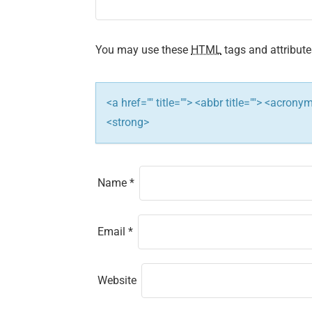
a
t
You may use these
HTML
tags and attribute
i
<a href="" title=""> <abbr title=""> <acron
o
<strong>
n
Name
*
Email
*
Website