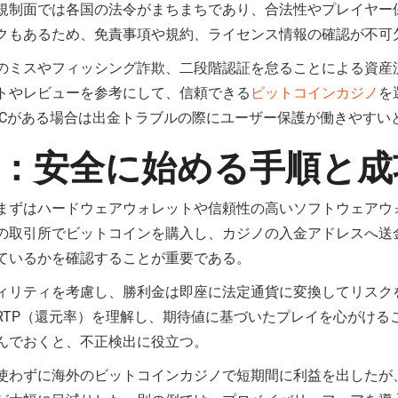
規制面では各国の法令がまちまちであり、合法性やプレイヤー
クもあるため、免責事項や規約、ライセンス情報の確認が不可
のミスやフィッシング詐欺、二段階認証を怠ることによる資産
トやレビューを参考にして、信頼できる
ビットコインカジノ
を
YCがある場合は出金トラブルの際にユーザー保護が働きやすい
：安全に始める手順と成
まずはハードウェアウォレットや信頼性の高いソフトウェアウ
の取引所でビットコインを購入し、カジノの入金アドレスへ送
ているかを確認することが重要である。
ィリティを考慮し、勝利金は即座に法定通貨に変換してリスク
RTP（還元率）を理解し、期待値に基づいたプレイを心がける
んでおくと、不正検出に役立つ。
使わずに海外のビットコインカジノで短期間に利益を出したが、