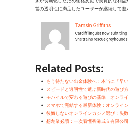
きが長期化したため価格変動で実質的な利益
営の透明性に満足したユーザーが継続して遊
Tamsin Griffiths
Cardiff linguist now subtitlin
She trains rescue greyhounds v
Related Posts:
もう待たない出金体験へ：本当に「早
スピードと透明性で選ぶ新時代の遊び
モバイルで変わる遊びの基準：オンライ
スマホで完結する最新体験：オンライン
後悔しないオンラインカジノ選び：失
想創業必讀：一次看懂香港成立有限公