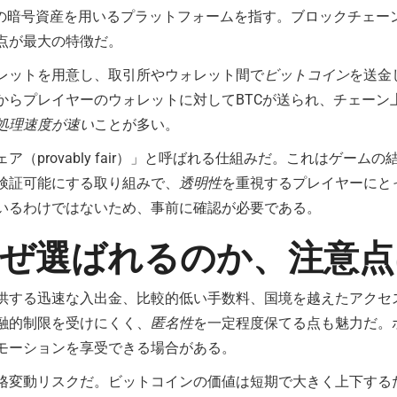
の暗号資産を用いるプラットフォームを指す。ブロックチェー
点が最大の特徴だ。
レットを用意し、取引所やウォレット間で
ビットコイン
を送金
からプレイヤーのウォレットに対してBTCが送られ、チェーン
処理速度が速い
ことが多い。
（provably fair）」と呼ばれる仕組みだ。これはゲー
検証可能にする取り組みで、
透明性
を重視するプレイヤーにと
いるわけではないため、事前に確認が必要である。
ぜ選ばれるのか、注意点
供する迅速な入出金、比較的低い手数料、国境を越えたアクセ
融的制限を受けにくく、
匿名性
を一定程度保てる点も魅力だ。
モーションを享受できる場合がある。
格変動リスクだ。ビットコインの価値は短期で大きく上下する