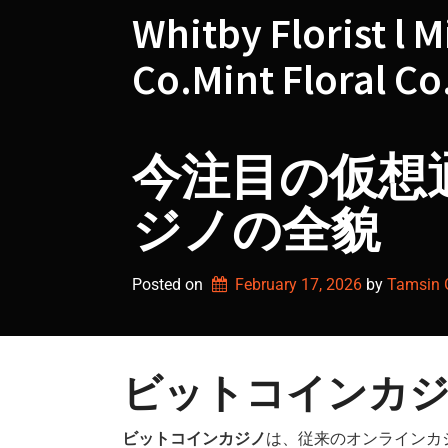
Skip
Whitby Florist l M
to
content
Co.Mint Floral Co
今注目の仮想
ジノの全貌
Posted on
February 17, 2026
by 
Tamsin G
ビットコインカジ
ビットコインカジノ
は、従来のオンラインカ