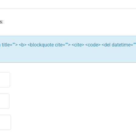
s:
ym title=""> <b> <blockquote cite=""> <cite> <code> <del datetime="