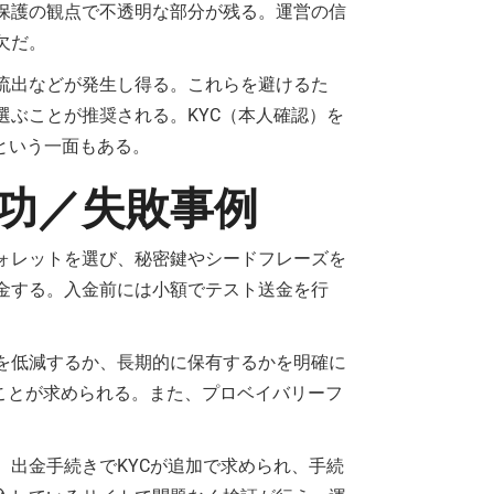
保護の観点で不透明な部分が残る。運営の信
欠だ。
流出などが発生し得る。これらを避けるた
選ぶことが推奨される。KYC（本人確認）を
という一面もある。
功／失敗事例
ォレットを選び、秘密鍵やシードフレーズを
金する。入金前には小額でテスト送金を行
を低減するか、長期的に保有するかを明確に
ことが求められる。また、プロベイバリーフ
出金手続きでKYCが追加で求められ、手続