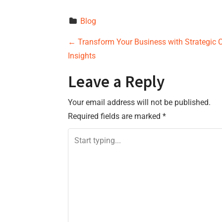
Blog
P
←
Transform Your Business with Strategic C
Insights
o
Leave a Reply
s
Your email address will not be published.
t
Required fields are marked
*
n
a
v
i
g