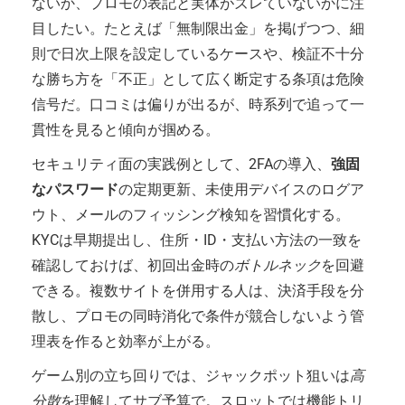
ないか、プロモの表記と実体がズレていないかに注
目したい。たとえば「無制限出金」を掲げつつ、細
則で日次上限を設定しているケースや、検証不十分
な勝ち方を「不正」として広く断定する条項は危険
信号だ。口コミは偏りが出るが、時系列で追って一
貫性を見ると傾向が掴める。
セキュリティ面の実践例として、2FAの導入、
強固
なパスワード
の定期更新、未使用デバイスのログア
ウト、メールのフィッシング検知を習慣化する。
KYCは早期提出し、住所・ID・支払い方法の一致を
確認しておけば、初回出金時の
ボトルネック
を回避
できる。複数サイトを併用する人は、決済手段を分
散し、プロモの同時消化で条件が競合しないよう管
理表を作ると効率が上がる。
ゲーム別の立ち回りでは、ジャックポット狙いは
高
分散
を理解してサブ予算で。スロットでは機能トリ