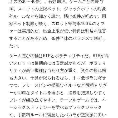
ナスの30～40倍）、有効期限、ゲームごとの
寄与
率
、スロットの上限ベット、ジャックポットの対象
外ルールなどを細かく読む。賭け条件が軽めで、同
額ベット制限が緩く、スロット寄与率100％のオフ
ァーは実用的だ。出金上限が低い特典は利益を阻害
することがあるため、条件全体のバランスで判断し
たい。
ゲーム選びの軸はRTPとボラティリティだ。RTPが高
いスロットは長期的には安定感があるが、ボラティ
リティが高い機種は当たり方が重く、資金の振れ幅
も大きい。予算が限られるなら、中～低ボラに寄せ
つつ、フリースピンや拡張ワイルドなど
機能トリガ
ー
が明確なタイトルを選ぶと、進捗を把握しやすく
プレイが組み立てやすい。テーブルゲームでは、ベ
ーシックストラテジーを学べるブラックジャック
や、手数料ルールに留意したバカラが堅実派に向い