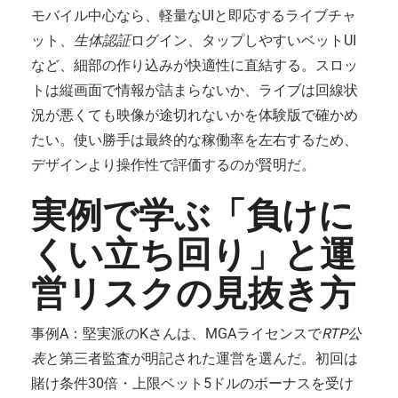
モバイル中心なら、軽量なUIと即応するライブチャ
ット、
生体認証
ログイン、タップしやすいベットUI
など、細部の作り込みが快適性に直結する。スロッ
トは縦画面で情報が詰まらないか、ライブは回線状
況が悪くても映像が途切れないかを体験版で確かめ
たい。使い勝手は最終的な稼働率を左右するため、
デザインより操作性で評価するのが賢明だ。
実例で学ぶ「負けに
くい立ち回り」と運
営リスクの見抜き方
事例A：堅実派のKさんは、MGAライセンスで
RTP公
表
と第三者監査が明記された運営を選んだ。初回は
賭け条件30倍・上限ベット5ドルのボーナスを受け