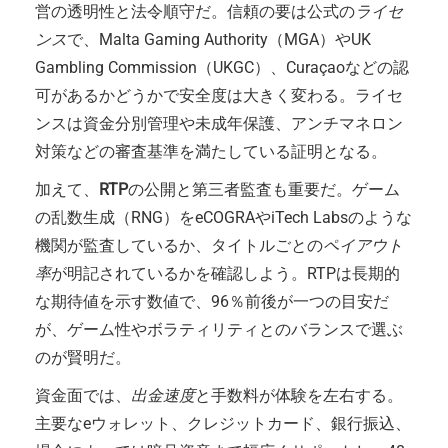
営の透明性と法令順守だ。信頼の要は公式の
ライセ
ンス
で、Malta Gaming Authority（MGA）やUK
Gambling Commission（UKGC）、Curaçaoなどの認
可があるかどうかで安全度は大きく変わる。ライセ
ンスは資金分別管理や未成年保護、アンチマネロン
対策などの審査基準を満たしている証明となる。
加えて、
RTP
の公開と第三者監査も重要だ。ゲーム
の乱数生成（RNG）をeCOGRAやiTech Labsのような
機関が監査しているか、タイトルごとの
ペイアウト
率
が明記されているかを確認しよう。RTPは長期的
な期待値を示す数値で、96％前後が一つの目安だ
が、ゲーム性やボラティリティとのバランスで選ぶ
のが賢明だ。
資金面では、
出金速度
と手数料が体験を左右する。
主要なeウォレット、クレジットカード、銀行振込、