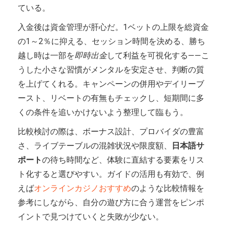
ている。
入金後は資金管理が肝心だ。1ベットの上限を総資金
の1～2％に抑える、セッション時間を決める、勝ち
越し時は一部を
即時出金
して利益を可視化する——こ
うした小さな習慣がメンタルを安定させ、判断の質
を上げてくれる。キャンペーンの併用やデイリーブ
ースト、リベートの有無もチェックし、短期間に多
くの条件を追いかけないよう整理して臨もう。
比較検討の際は、ボーナス設計、プロバイダの豊富
さ、ライブテーブルの混雑状況や限度額、
日本語サ
ポート
の待ち時間など、体験に直結する要素をリス
ト化すると選びやすい。ガイドの活用も有効で、例
えば
オンラインカジノおすすめ
のような比較情報を
参考にしながら、自分の遊び方に合う運営をピンポ
イントで見つけていくと失敗が少ない。