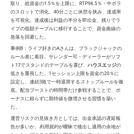
取り、総資金の1.5％を上限に、RTP96.5％・中ボラ
のスロットで消化。40分ごとに休憩を挟み、達成率
を可視化。達成後は利益の半分を即出金、残りでラ
イブの低額テーブルに移行することで、資金曲線の
急落を回避した。
事例B：ライブ好きのAさんは、ブラックジャックの
ルール差に着目。サレンダー可・ディーラーがソフ
ト17でスタンドのテーブルを選び、
ハウスエッジ
の
低さを重視した。1セッション上限を資金の20％に
設定し、連続3敗で一時退席する
ストップルール
を徹
底。配当ブーストの時間帯だけ参戦することで、ボ
ーナスに頼らずに期待値を微増させる習慣を築い
た。
運営リスクの見抜き方としては、出金承認の遅延報
告が多いか、
利用規約
が曖昧で後出し適用の余地が