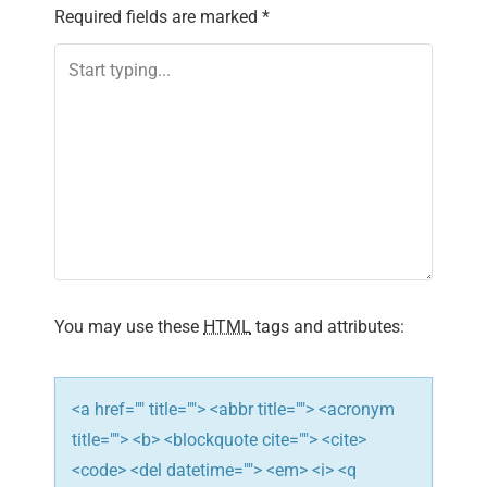
v
Required fields are marked
*
i
g
a
t
i
o
You may use these
HTML
tags and attributes:
n
<a href="" title=""> <abbr title=""> <acronym
title=""> <b> <blockquote cite=""> <cite>
<code> <del datetime=""> <em> <i> <q