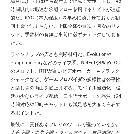
場合によっては暗号資産まで幅広くサポートし、48
時間以内の迅速な承認フローを掲げるサイトが理想
的だ。KYC（本人確認）を早めに済ませておくと初
回出金で詰まらない。上限金額や週次・月次のリミ
ット、手数料の有無は事前に必ずチェックしておき
たい。
ラインナップの広さも判断材料だ。Evolutionや
Pragmatic Playなどのライブ系、NetEntやPlay’n GO
のスロット、RTPが高いビデオポーカーやブラック
ジャックなど、
ゲームプロバイダ
の多様性は公平性
と楽しさの両面を底上げする。モバイル最適化、遅
延の少ないライブ配信、日本語サポートの品質（24
時間対応や即時チャット）も満足感を大きく左右す
るポイントだ。
最後に、責任あるプレイのツールが整っているか。
入金上限・損失上限・タイムアウト・自己排除
など