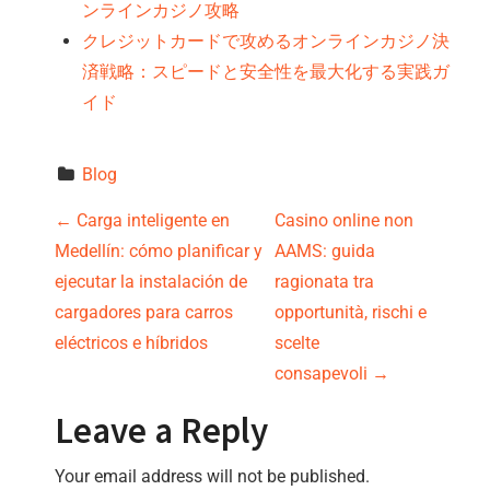
ンラインカジノ攻略
クレジットカードで攻めるオンラインカジノ決
済戦略：スピードと安全性を最大化する実践ガ
イド
Blog
P
←
Carga inteligente en
Casino online non
Medellín: cómo planificar y
AAMS: guida
o
ejecutar la instalación de
ragionata tra
s
cargadores para carros
opportunità, rischi e
eléctricos e híbridos
scelte
t
consapevoli
→
n
Leave a Reply
a
Your email address will not be published.