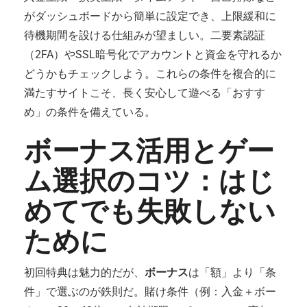
がダッシュボードから簡単に設定でき、上限緩和に
待機期間を設ける仕組みが望ましい。二要素認証
（2FA）やSSL暗号化でアカウントと資金を守れるか
どうかもチェックしよう。これらの条件を複合的に
満たすサイトこそ、長く安心して遊べる「おすす
め」の条件を備えている。
ボーナス活用とゲー
ム選択のコツ：はじ
めてでも失敗しない
ために
初回特典は魅力的だが、
ボーナス
は「額」より「条
件」で選ぶのが鉄則だ。賭け条件（例：入金＋ボー