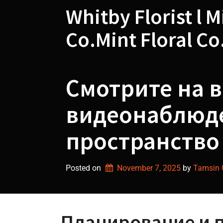
Skip
Whitby Florist l M
to
content
Co.Mint Floral Co
Смотрите на в
видеонаблюде
пространство
Posted on
November 7, 2025
by 
Tamsin G
Планирование и 