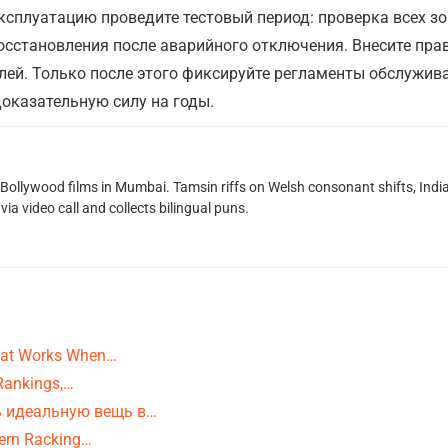
ксплуатацию проведите тестовый период: проверка всех зон
осстановления после аварийного отключения. Внесите прав
елей. Только после этого фиксируйте регламенты обслужив
оказательную силу на годы.
g Bollywood films in Mumbai. Tamsin riffs on Welsh consonant shifts, India
ia video call and collects bilingual puns.
That Works When…
 Rankings,…
ь идеальную вещь в…
dern Racking…