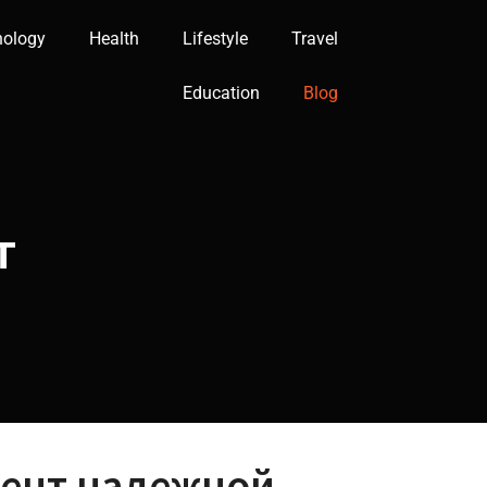
nology
Health
Lifestyle
Travel
Education
Blog
т
мент надежной