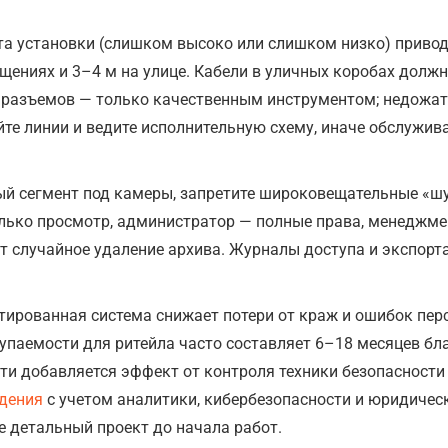
а установки (слишком высоко или слишком низко) привод
ещениях и 3–4 м на улице. Кабели в уличных коробах долж
 разъемов — только качественным инструментом; недожати
те линии и ведите исполнительную схему, иначе обслужива
ый сегмент под камеры, запретите широковещательные «шу
олько просмотр, администратор — полные права, менеджме
 случайное удаление архива. Журналы доступа и экспорт
ированная система снижает потери от краж и ошибок пер
упаемости для ритейла часто составляет 6–18 месяцев бл
 добавляется эффект от контроля техники безопасности 
дения
с учетом аналитики, кибербезопасности и юридичес
е детальный проект до начала работ.