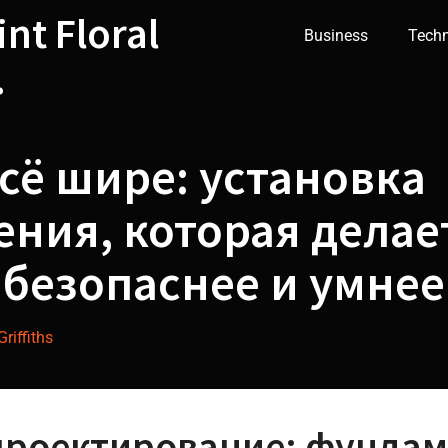
int Floral
Business
Tech
.
сё шире: установка
ния, которая делае
 безопаснее и умнее
riffiths
проектирование: фунда