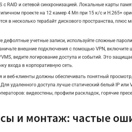
S с RAID и сетевой синхронизацией. Локальные карты памя
пичном проекте на 12 камер 4 Мп при 15 к/с и H.265+ ори
ется в несколько терабайт дискового пространства, плюс
те дефолтные учетные записи, используйте сложные парол
раничьте внешние подключения с помощью VPN, включите 
VMS, ведите логирование доступа и событий. Это защищае
чку входа в корпоративную сеть.
я и веб-клиенты должны обеспечивать понятный просмотр,
Для удаленного доступа лучше статический белый IP или 
ператоров: видеостены, профили раскладок, горячие пресе
сы и монтаж: частые оши