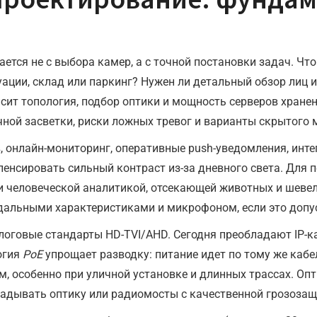
ется не с выбора камер, а с точной постановки задач. Чт
уации, склад или паркинг? Нужен ли детальный обзор лиц и
исит топология, подбор оптики и мощность серверов хране
ной засветки, риски ложных тревог и варианты скрытого м
, онлайн-мониторинг, оперативные push-уведомления, инте
енсировать сильный контраст из-за дневного света. Для 
 и человеческой аналитикой, отсекающей животных и шеве
альными характеристиками и микрофоном, если это допу
алоговые стандарты HD-TVI/AHD. Сегодня преобладают IP-к
огия
PoE
упрощает разводку: питание идет по тому же кабе
, особенно при уличной установке и длинных трассах. О
ладывать оптику или радиомосты с качественной грозозащ