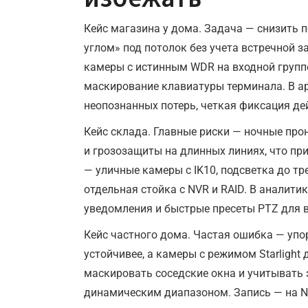
Кейс магазина у дома. Задача — снизить 
углом» под потолок без учета встречной з
камеры с истинным WDR на входной группе
маскирование клавиатуры терминала. В а
неопознанных потерь, четкая фиксация дей
Кейс склада. Главные риски — ночные про
и грозозащиты на длинных линиях, что пр
— уличные камеры с IK10, подсветка до т
отдельная стойка с NVR и RAID. В аналити
уведомления и быстрые пресеты PTZ для 
Кейс частного дома. Частая ошибка — упор
устойчивее, а камеры с режимом Starlight
маскировать соседские окна и учитывать 
динамическим диапазоном. Запись — на N