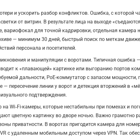
потери и ускорить разбор конфликтов. Ошибка, с которой 
асветки от витрин. В результате лица на выходе «съедаются
, вариофокал для точной кадрировки, отдельная камера н
рхиве — минимум 30 дней, быстрый поиск по меткам движе
ствий персонала и посетителей.
никновения и манипуляции с воротами. Типичная ошибка —
иводит к «плавающей» картинке или выгоранию портов ко
ребуемой дальности, PoE-коммутатор с запасом мощности, 
ке — пересечение линии у ворот и детекция вторжений в «
визуального подтверждения.
 на Wi‑Fi-камеры, которые нестабильны при помехах и пог
 дают цветную картинку во дворе ночью. Важно грамотно р
зоны приватности. В воротах пригодится камера для номе
VR с удаленным мобильным доступом через VPN. Так обес