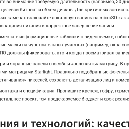
те во внимание требуемую длительность (например, 30 дне
 целевой битрейт и объем дисков. Для критичных зон испо
ых камерах включайте локальную запись на microSD как «
ропадания питания и корректное завершение записи.
зместите информационные таблички о видеосъемке, соблю
ые маски на чувствительных участках (например, окна со
ПО должны фиксировать, кто и когда просматривал запис
ри и экранные панели способны «ослеплять» матрицу. В п
ыми матрицами Starlight. Правильно подобранные фокусные
стягивания» пикселей, сохранять детализацию лиц и номе
онтажа и спецификация. Пропишите крепеж, гофру, гермет
детальнее проект, тем предсказуемее бюджет и срок реали
ия и технологий: качес