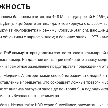
ежность
орошим балансом считаются 4–8 Мп с поддержкой H.265+, 
. Для улицы берите антивандальные корпуса с классом за
выручат ИК-подсветка и режимы ColorVu/Starlight, дающие
ны объективы с вариофокалом; в больших залах — PTZ-кам
е.
PoE-коммутаторы
должны соответствовать суммарной п
ых» камер. На дальние дистанции выбирайте связку медь 
ки и грамотное заземление предотвратят повреждения от
 Модели с AI-алгоритмами способны различать людей и тр
оставленные предметы. Это сокращает ложные тревоги и ус
я: от анализа загрузки залов до контроля SLA подрядчико
учшать безопасность периметра.
азы. Используйте HDD серии Surveillance, рассчитанные на